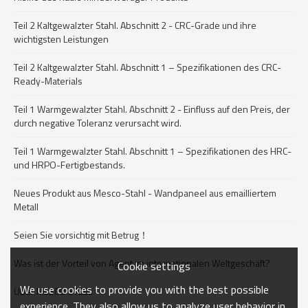
Teil 2 Kaltgewalzter Stahl. Abschnitt 2 - CRC-Grade und ihre
wichtigsten Leistungen
Teil 2 Kaltgewalzter Stahl. Abschnitt 1 – Spezifikationen des CRC-
Ready-Materials
Teil 1 Warmgewalzter Stahl. Abschnitt 2 - Einfluss auf den Preis, der
durch negative Toleranz verursacht wird.
Teil 1 Warmgewalzter Stahl. Abschnitt 1 – Spezifikationen des HRC-
und HRPO-Fertigbestands.
Neues Produkt aus Mesco-Stahl - Wandpaneel aus emailliertem
Metall
Seien Sie vorsichtig mit Betrug！
Was ist der Vorteil von Agent im internationalen Weltgeschäft?
Cookie settings
We use cookies to provide you with the best possible
Über MESCO STEEL
experience. They also allow us to analyze user behavior in