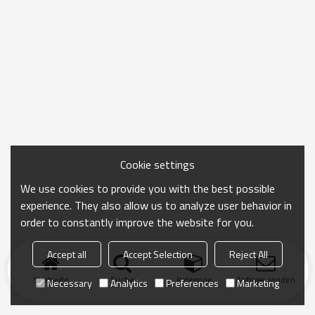
Cookie settings
We use cookies to provide you with the best possible
experience. They also allow us to analyze user behavior in
order to constantly improve the website for you.
Accept all
Accept Selection
Reject All
Startseite
Suche
Kategorie
Anfrage senden
Necessary
Analytics
Preferences
Marketing