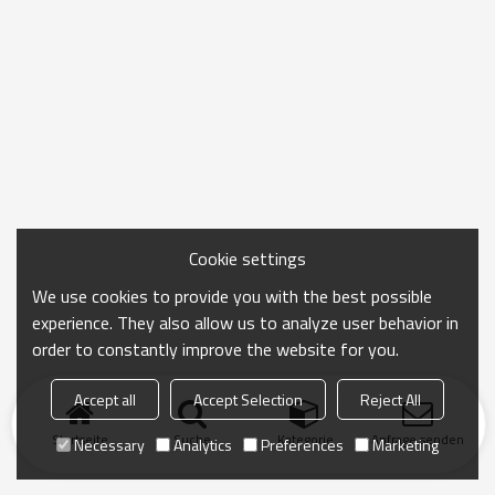
Cookie settings
We use cookies to provide you with the best possible
experience. They also allow us to analyze user behavior in
order to constantly improve the website for you.
Accept all
Accept Selection
Reject All
Startseite
Suche
Kategorie
Anfrage senden
Necessary
Analytics
Preferences
Marketing