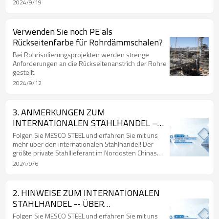
Länder, über 700 Kunden im In- und Ausland! Kein
2024/9/19
Makel im Ruf. Wind Vane Company mit Preis in den
Mainstream-Medien. Ratsmitglied der Chinese Steel
Export Union. Chinas Top-20-Lieferanten für
Verwenden Sie noch PE als
beschichteten Stahl im Jahr 2019. Chinas Top-100-
Rückseitenfarbe für Rohrdämmschalen?
Lieferanten für Stahl im Jahr 2020. Chinas Top-30-
Lieferanten für beschichteten Stahl im Jahr 2021.
Bei Rohrisolierungsprojekten werden strenge
Anforderungen an die Rückseitenanstrich der Rohre
gestellt.
2024/9/12
3. ANMERKUNGEN ZUM
INTERNATIONALEN STAHLHANDEL –
ÜBER TOLERANZ
Folgen Sie MESCO STEEL und erfahren Sie mit uns
mehr über den internationalen Stahlhandel! Der
größte private Stahllieferant im Nordosten Chinas.
17 Jahre, 90 Länder, über 700 Kunden im In- und
2024/9/6
Ausland! Kein Makel im Ruf. Wind Vane Company mit
Preis in den Mainstream-Medien. Ratsmitglied der
Chinese Steel Export Union. Chinas Top-20-
2. HINWEISE ZUM INTERNATIONALEN
Lieferanten für beschichteten Stahl im Jahr 2019.
STAHLHANDEL -- ÜBER
Chinas Top-100-Lieferanten für Stahl im Jahr 2020.
LAGERBESTAND
Chinas Top-30-Lieferanten für beschichteten Stahl
Folgen Sie MESCO STEEL und erfahren Sie mit uns