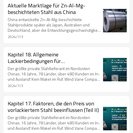
Chinese Northeast Steel Structure Union ist. Chinas
Aktuelle Marktlage für Zn-Al-Mg-
Top 20-Lieferanten für beschichteten Stahl im Jahr
beschichteten Stahl aus China
2019. Chinas Top 100-Lieferanten für Stahl im Jahr
2020. Chinas Top 30-Lieferanten für beschichteten
China entwickelte Zn-Al-Mg-beschichtete
Stahlprodukte später als Japan, Australien und
Deutschland, aber die Entwicklungsgeschwindigkeit
ist sehr hoch.
2024/7/3
Kapitel 18. Allgemeine
Lackierbedingungen für
farbbeschichteten Stahl in China
Der größte private Stahllieferant im Nordosten
Chinas. 16 Jahre, 78 Länder, über 480 Kunden im In-
und Ausland! Kein Makel im Ruf. Wind Vane Company
mit Preis in den Mainstream-Medien. Unternehmen,
2024/7/3
das Mitglied des Rates der Chinese Steel Export
Union ist. Unternehmen, das Mitglied des Rates der
Chinese Northeast Steel Structure Union ist. Chinas
Kapitel 17. Faktoren, die den Preis von
Top 20-Lieferanten für beschichteten Stahl im Jahr
vorlackiertem Stahl beeinflussen (Teil II)
2019. Chinas Top 100-Lieferanten für Stahl im Jahr
2020. Chinas Top 30-Lieferanten für beschichteten
Der größte private Stahllieferant im Nordosten
Chinas. 16 Jahre, 78 Länder, über 480 Kunden im In-
und Ausland! Kein Makel im Ruf. Wind Vane Company