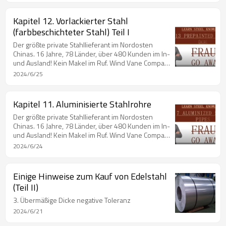
Union ist. Unternehmen, das Mitglied des Rates der
Chinese Northeast Steel Structure Union ist. Chinas
Kapitel 12. Vorlackierter Stahl
Top 20-Lieferanten für beschichteten Stahl im Jahr
(farbbeschichteter Stahl) Teil I
2019. Chinas Top 100-Lieferanten für Stahl im Jahr
2020. Chinas Top 30-Lieferanten für beschichteten
Der größte private Stahllieferant im Nordosten
Chinas. 16 Jahre, 78 Länder, über 480 Kunden im In-
und Ausland! Kein Makel im Ruf. Wind Vane Company
mit Preis in den Mainstream-Medien. Unternehmen,
2024/6/25
das Mitglied des Rates der Chinese Steel Export
Union ist. Unternehmen, das Mitglied des Rates der
Chinese Northeast Steel Structure Union ist. Chinas
Kapitel 11. Aluminisierte Stahlrohre
Top 20-Lieferanten für beschichteten Stahl im Jahr
Der größte private Stahllieferant im Nordosten
2019. Chinas Top 100-Lieferanten für Stahl im Jahr
Chinas. 16 Jahre, 78 Länder, über 480 Kunden im In-
2020. Chinas Top 30-Lieferanten für beschichteten
und Ausland! Kein Makel im Ruf. Wind Vane Company
mit Preis in den Mainstream-Medien. Unternehmen,
2024/6/24
das Mitglied des Rates der Chinese Steel Export
Union ist. Unternehmen, das Mitglied des Rates der
Chinese Northeast Steel Structure Union ist. Chinas
Einige Hinweise zum Kauf von Edelstahl
Top 20-Lieferanten für beschichteten Stahl im Jahr
(Teil II)
2019. Chinas Top 100-Lieferanten für Stahl im Jahr
2020. Chinas Top 30-Lieferanten für beschichteten
3. Übermäßige Dicke negative Toleranz
2024/6/21