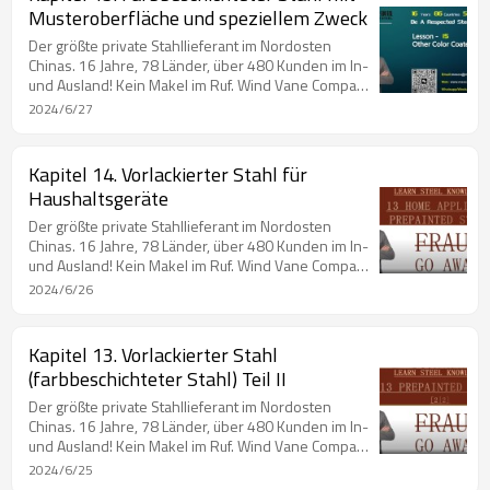
Top 20-Lieferanten für beschichteten Stahl im Jahr
Musteroberfläche und speziellem Zweck
2019. Chinas Top 100-Lieferanten für Stahl im Jahr
2020. Chinas Top 30-Lieferanten für beschichteten
Der größte private Stahllieferant im Nordosten
Chinas. 16 Jahre, 78 Länder, über 480 Kunden im In-
und Ausland! Kein Makel im Ruf. Wind Vane Company
mit Preis in den Mainstream-Medien. Unternehmen,
2024/6/27
das Mitglied des Rates der Chinese Steel Export
Union ist. Unternehmen, das Mitglied des Rates der
Chinese Northeast Steel Structure Union ist. Chinas
Kapitel 14. Vorlackierter Stahl für
Top 20-Lieferanten für beschichteten Stahl im Jahr
Haushaltsgeräte
2019. Chinas Top 100-Lieferanten für Stahl im Jahr
2020. Chinas Top 30-Lieferanten für beschichteten
Der größte private Stahllieferant im Nordosten
Chinas. 16 Jahre, 78 Länder, über 480 Kunden im In-
und Ausland! Kein Makel im Ruf. Wind Vane Company
mit Preis in den Mainstream-Medien. Unternehmen,
2024/6/26
das Mitglied des Rates der Chinese Steel Export
Union ist. Unternehmen, das Mitglied des Rates der
Chinese Northeast Steel Structure Union ist. Chinas
Kapitel 13. Vorlackierter Stahl
Top 20-Lieferanten für beschichteten Stahl im Jahr
(farbbeschichteter Stahl) Teil II
2019. Chinas Top 100-Lieferanten für Stahl im Jahr
2020. Chinas Top 30-Lieferanten für beschichteten
Der größte private Stahllieferant im Nordosten
Chinas. 16 Jahre, 78 Länder, über 480 Kunden im In-
und Ausland! Kein Makel im Ruf. Wind Vane Company
mit Preis in den Mainstream-Medien. Unternehmen,
2024/6/25
das Mitglied des Rates der Chinese Steel Export