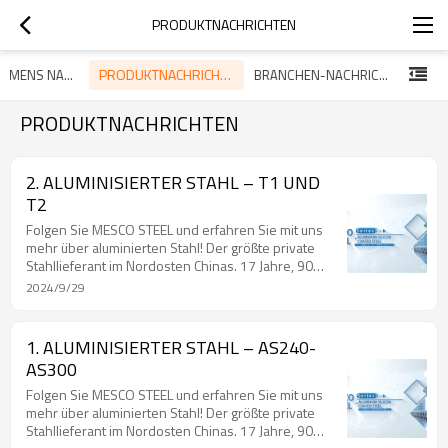
PRODUKTNACHRICHTEN
PRODUKTNACHRICHTEN
UNTERNEHMENS NACHRICHTEN
BRANCHEN-NACHRICHTEN
PRODUKTNACHRICHTEN
2. ALUMINISIERTER STAHL – T1 UND
T2
Folgen Sie MESCO STEEL und erfahren Sie mit uns
mehr über aluminierten Stahl! Der größte private
Stahllieferant im Nordosten Chinas. 17 Jahre, 90
Länder, über 700 Kunden im In- und Ausland! Kein
2024/9/29
Makel im Ruf. Wind Vane Company mit Preis in den
Mainstream-Medien. Ratsmitglied der Chinese Steel
Export Union. Chinas Top-20-Lieferanten für
1. ALUMINISIERTER STAHL – AS240-
beschichteten Stahl im Jahr 2019. Chinas Top-100-
AS300
Lieferanten für Stahl im Jahr 2020. Chinas Top-30-
Lieferanten für beschichteten Stahl im Jahr 2021.
Folgen Sie MESCO STEEL und erfahren Sie mit uns
mehr über aluminierten Stahl! Der größte private
Stahllieferant im Nordosten Chinas. 17 Jahre, 90