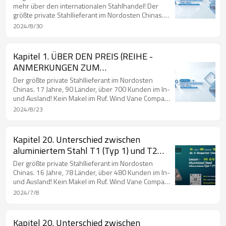
im Jahr 2021.
mehr über den internationalen Stahlhandel! Der
größte private Stahllieferant im Nordosten Chinas.
17 Jahre, 90 Länder, über 700 Kunden im In- und
2024/8/30
Ausland! Kein Makel im Ruf. Wind Vane Company mit
Preis in den Mainstream-Medien. Ratsmitglied der
Chinese Steel Export Union. Chinas Top-20-
Kapitel 1. ÜBER DEN PREIS (REIHE -
Lieferanten für beschichteten Stahl im Jahr 2019.
ANMERKUNGEN ZUM
Chinas Top-100-Lieferanten für Stahl im Jahr 2020.
INTERNATIONALEN STAHLHANDEL)
Chinas Top-30-Lieferanten für beschichteten Stahl
Der größte private Stahllieferant im Nordosten
im Jahr 2021.
Chinas. 17 Jahre, 90 Länder, über 700 Kunden im In-
und Ausland! Kein Makel im Ruf. Wind Vane Company
mit Preis in den Mainstream-Medien. Ratsmitglied
2024/8/23
der Chinese Steel Export Union. Ratsmitglied der
Chinese Northeast Steel Structure Union. Chinas Top
20 Beschichtungsstahllieferanten im Jahr 2019.
Kapitel 20. Unterschied zwischen
Chinas Top 100 Stahlstahllieferanten im Jahr 2020.
aluminiertem Stahl T1 (Typ 1) und T2
Chinas Top 30 Beschichtungsstahllieferanten im Jahr
(Typ 2) (Teil II)
2021.
Der größte private Stahllieferant im Nordosten
Chinas. 16 Jahre, 78 Länder, über 480 Kunden im In-
und Ausland! Kein Makel im Ruf. Wind Vane Company
mit Preis in den Mainstream-Medien. Unternehmen,
2024/7/8
das Mitglied des Rates der Chinese Steel Export
Union ist. Unternehmen, das Mitglied des Rates der
Chinese Northeast Steel Structure Union ist. Chinas
Kapitel 20. Unterschied zwischen