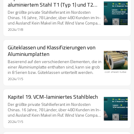
Top 20-Lieferanten für beschichteten Stahl im Jahr
aluminiertem Stahl T1 (Typ 1) und T2
2019. Chinas Top 100-Lieferanten für Stahl im Jahr
(Typ 2) (Teil I)
2020. Chinas Top 30-Lieferanten für beschichteten
Der größte private Stahllieferant im Nordosten
Chinas. 16 Jahre, 78 Länder, über 480 Kunden im In-
und Ausland! Kein Makel im Ruf. Wind Vane Company
mit Preis in den Mainstream-Medien. Unternehmen,
2024/7/8
das Mitglied des Rates der Chinese Steel Export
Union ist. Unternehmen, das Mitglied des Rates der
Chinese Northeast Steel Structure Union ist. Chinas
Güteklassen und Klassifizierungen von
Top 20-Lieferanten für beschichteten Stahl im Jahr
Aluminiumplatten
2019. Chinas Top 100-Lieferanten für Stahl im Jahr
2020. Chinas Top 30-Lieferanten für beschichteten
Basierend auf den verschiedenen Elementen, die in
einer Aluminiumplatte enthalten sind, kann sie grob
in 8 Serien bzw. Güteklassen unterteilt werden.
2024/7/5
Kapitel 19. VCM-laminiertes Stahlblech
Der größte private Stahllieferant im Nordosten
Chinas. 16 Jahre, 78 Länder, über 480 Kunden im In-
und Ausland! Kein Makel im Ruf. Wind Vane Company
mit Preis in den Mainstream-Medien. Unternehmen,
2024/7/5
das Mitglied des Rates der Chinese Steel Export
Union ist. Unternehmen, das Mitglied des Rates der