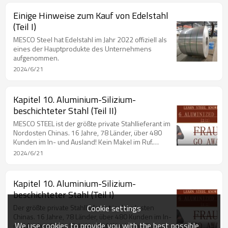
Einige Hinweise zum Kauf von Edelstahl
(Teil I)
MESCO Steel hat Edelstahl im Jahr 2022 offiziell als
eines der Hauptprodukte des Unternehmens
aufgenommen.
2024/6/21
Kapitel 10. Aluminium-Silizium-
beschichteter Stahl (Teil II)
MESCO STEEL ist der größte private Stahllieferant im
Nordosten Chinas. 16 Jahre, 78 Länder, über 480
Kunden im In- und Ausland! Kein Makel im Ruf.
Windfahnen-Unternehmen mit Preis in den
2024/6/21
Mainstream-Medien. Ratsmitglied der Chinese Steel
Export Union. Ratsmitglied der Chinese Northeast
Steel Structure Union. Chinas Top 20 der
Kapitel 10. Aluminium-Silizium-
beschichteten Stahllieferanten im Jahr 2019. Chinas
beschichteter Stahl (Teil I)
Top 100 der Stahllieferanten im Jahr 2020. Chinas
Top 30 der beschichteten Stahllieferanten im Jahr
Cookie settings
Der größte private Stahllieferant im Nordosten
2020.
Chinas. 16 Jahre, 78 Länder, über 480 Kunden im In-
We use cookies to provide you with the best possible
und Ausland! Kein Makel im Ruf. Wind Vane Company