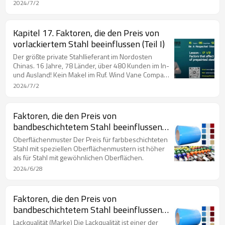
mit Preis in den Mainstream-Medien. Unternehmen,
2024/7/2
das Mitglied des Rates der Chinese Steel Export
Union ist. Unternehmen, das Mitglied des Rates der
Chinese Northeast Steel Structure Union ist. Chinas
Kapitel 17. Faktoren, die den Preis von
Top 20-Lieferanten für beschichteten Stahl im Jahr
vorlackiertem Stahl beeinflussen (Teil I)
2019. Chinas Top 100-Lieferanten für Stahl im Jahr
2020. Chinas Top 30-Lieferanten für beschichteten
Der größte private Stahllieferant im Nordosten
Chinas. 16 Jahre, 78 Länder, über 480 Kunden im In-
und Ausland! Kein Makel im Ruf. Wind Vane Company
mit Preis in den Mainstream-Medien. Unternehmen,
2024/7/2
das Mitglied des Rates der Chinese Steel Export
Union ist. Unternehmen, das Mitglied des Rates der
Chinese Northeast Steel Structure Union ist. Chinas
Faktoren, die den Preis von
Top 20-Lieferanten für beschichteten Stahl im Jahr
bandbeschichtetem Stahl beeinflussen
2019. Chinas Top 100-Lieferanten für Stahl im Jahr
(Teil III)
2020. Chinas Top 30-Lieferanten für beschichteten
Oberflächenmuster Der Preis für farbbeschichteten
Stahl mit speziellen Oberflächenmustern ist höher
als für Stahl mit gewöhnlichen Oberflächen.
2024/6/28
Faktoren, die den Preis von
bandbeschichtetem Stahl beeinflussen
(Teil II)
Lackqualität (Marke) Die Lackqualität ist einer der