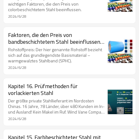
wichtigen Faktoren, die den Preis von
colorbeschichtetem Stahl beeinflussen.
2024/6/28
Faktoren, die den Preis von
bandbeschichtetem Stahl beeinflussen
(Teil I)
Rohstoffpreis: Der hier genannte Rohstoff bezieht
sich auf das grundlegendste Basismaterial –
warmgewalztes Stahlband (SPHC).
2024/6/28
Kapitel 16. Prüfmethoden für
vorlackierten Stahl
Der größte private Stahllieferant im Nordosten
Chinas. 16 Jahre, 78 Länder, über 480 Kunden im In-
und Ausland! Kein Makel im Ruf. Wind Vane Company
mit Preis in den Mainstream-Medien. Unternehmen,
2024/6/28
das Mitglied des Rates der Chinese Steel Export
Union ist. Unternehmen, das Mitglied des Rates der
Chinese Northeast Steel Structure Union ist. Chinas
Kapitel 15. Farbbeschichteter Stahl mit